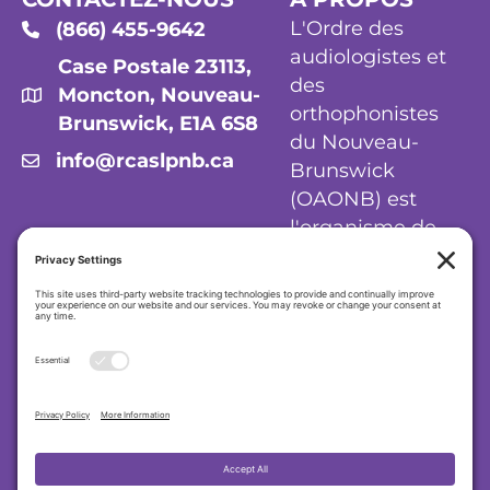
L'Ordre des
(866) 455-9642
audiologistes et
Case Postale 23113,
des
Moncton, Nouveau-
orthophonistes
Brunswick, E1A 6S8
du Nouveau-
info@rcaslpnb.ca
Brunswick
(OAONB) est
l'organisme de
réglementation
des audiologistes
et orthophonistes
du Nouveau-
Brunswick.
Politique de confidentialité
|
Politique en
matière de cookies
|
Conditions
d'utilisation