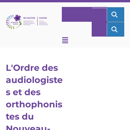
REC
ACCUEIL
EN
REC
EN
L'Ordre des
audiologiste
s et des
orthophonis
tes du
Nouveau-