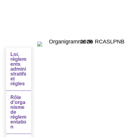
Organigramme
Loi,
règlem
ents
admini
stratifs
et
règles
Rôle
d'orga
nisme
de
réglem
entatio
n