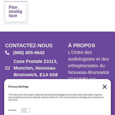
Plan
stratég
ique
CONTACTEZ-NOUS
À PROPOS
L'Ordre des
(866) 455-9642
audiologistes et des
Case Postale 23113,
orthophonistes du
Moncton, Nouveau-
Nouveau-Brunswick
Brunswick, E1A 6S8
(OAONB) est
info@rcaslpnb.ca
l'organisme de
réglementation des
audiologistes et
orthophonistes du
Nouveau-