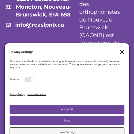
des
Moncton, Nouveau-
orthophonistes
Brunswick, E1A 6S8
du Nouveau-
info@rcaslpnb.ca
Brunswick
(OAONB) est
l'organisme de
réglementation
des audiologistes
et orthophonistes
du Nouveau-
Brunswick.
Politique de confidentialité
|
Politique en
matière de cookies
|
Conditions
d'utilisation
Ordre des audiologistes et orthophonistes du
Nouveau-Brunswick (OAONB)
2026 RCASLPNB