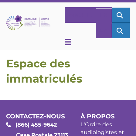
REC
ACCUEIL
EN
REC
EN
Espace des
immatriculés
CONTACTEZ-NOUS
À PROPOS
L'Ordre des
(866) 455-9642
audiologistes et
Case Postale 23113,