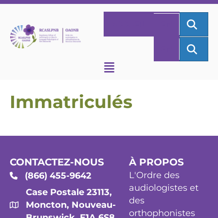
REC
ACCUEIL
EN
REC
EN
Immatriculés
CONTACTEZ-NOUS
À PROPOS
L'Ordre des
(866) 455-9642
audiologistes et
Case Postale 23113,
des
Moncton, Nouveau-
orthophonistes
Brunswick, E1A 6S8