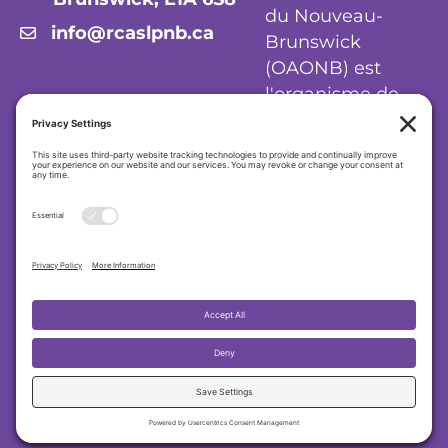
du Nouveau-
info@rcaslpnb.ca
Brunswick
(OAONB) est
l'organisme de
réglementation
des audiologistes
et orthophonistes
du Nouveau-
Brunswick.
Politique de confidentialité
|
Politique en
matière de cookies
|
Conditions
d'utilisation
Ordre des audiologistes et orthophonistes du
Nouveau-Brunswick (OAONB)
2026 RCASLPNB