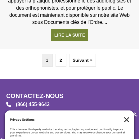
appuyer la pratique professionnelle des audiologistes et
des orthophonistes, et pour protéger le public. Le
document est maintenant disponible sur notre site Web
sous Documents clés de l'Ordre....
LIRE LA SUITE
À PROPOS DE LES NORM
1
2
Suivant »
CONTACTEZ-NOUS
(866) 455-9642
Case Postale 23113, Moncton, Nouveau-Brunswick,
E1A 6S8
info@rcaslpnb.ca