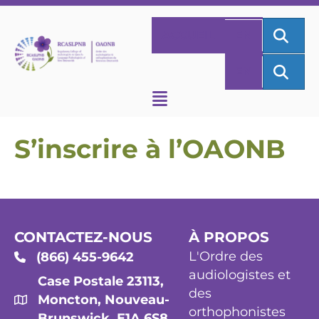
REC
ACCUEIL
EN
REC
EN
S’inscrire à l’OAONB
CONTACTEZ-NOUS
À PROPOS
L'Ordre des
(866) 455-9642
audiologistes et
Case Postale 23113,
des
Moncton, Nouveau-
orthophonistes
Brunswick, E1A 6S8