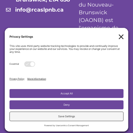
du Nouveau-
info@rcaslpnb.ca
Brunswick
(OAONB) est
l'organisme de
réglementation
des audiologistes
et orthophonistes
du Nouveau-
Brunswick.
Politique de confidentialité
|
Politique en
matière de cookies
|
Conditions
d'utilisation
Ordre des audiologistes et orthophonistes du
Nouveau-Brunswick (OAONB)
2026 RCASLPNB