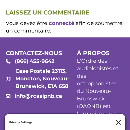
LAISSEZ UN COMMENTAIRE
Vous devez être
connecté
afin de soumettre
un commentaire.
CONTACTEZ-NOUS
À PROPOS
L'Ordre des
(866) 455-9642
audiologistes et
Case Postale 23113,
des
Moncton, Nouveau-
orthophonistes
Brunswick, E1A 6S8
du Nouveau-
info@rcaslpnb.ca
Brunswick
(OAONB) est
l'organisme de
réglementation
des audiologistes